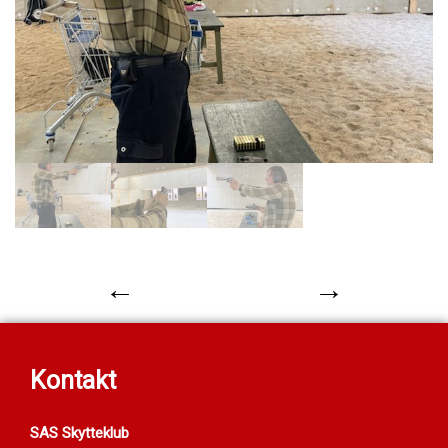
←
→
Kontakt
SAS Skytteklub