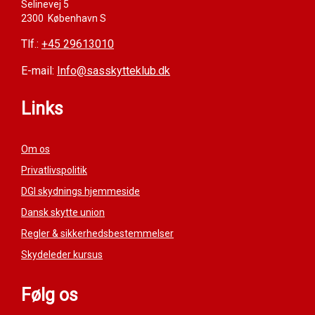
Selinevej 5
2300 København S
Tlf.:
+45 29613010
E-mail:
Info@sasskytteklub.dk
Links
Om os
Privatlivspolitik
DGI skydnings hjemmeside
Dansk skytte union
Regler & sikkerhedsbestemmelser
Skydeleder kursus
Følg os